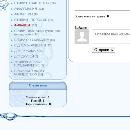
СТИХИ НА КАРТИНКАХ
[229]
АФФИРМАЦИЯ
[124]
АФОРИЗМЫ
[18]
Всего комментариев
:
0
СТИШКИ - ПОРОШКИ
[101]
ФИЛАШКИ
[126]
Войдите:
ПРИВЕТ-пожелания (утро, день,
вечер, ночь)
[44]
СЛОВА СО СМЫСЛОМ
[60]
С ДНЁМ РОЖДЕНИЯ
[27]
Отправить
ДЛЯ ЛЮБИМЫХ
[5]
ДЛЯ ДРУЗЕЙ
[5]
УНИВЕРСАЛЬНОЕ
ПОЗДРАВЛЕНИЕ
[5]
С НОВЫМ ГОДОМ И
РОЖДЕСТВОМ
[29]
Статистика
Онлайн всего:
1
Гостей:
1
Пользователей:
0