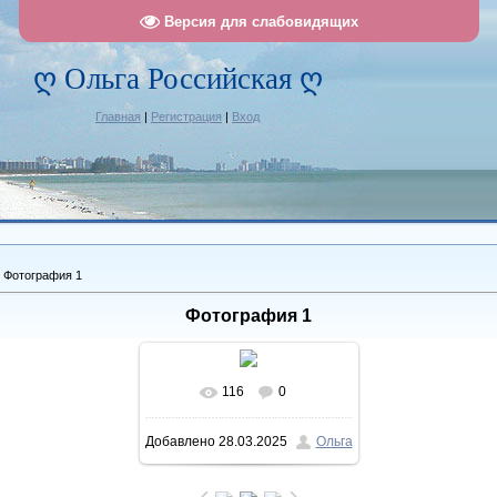
Версия для слабовидящих
ღ Ольга Российская ღ
Главная
|
Регистрация
|
Вход
 Фотография 1
Фотография 1
116
0
В реальном размере
Добавлено
28.03.2025
Ольга
1030x1233
/ 202.9Kb