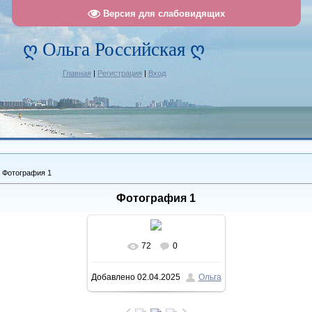
Версия для слабовидящих
ღ Ольга Российская ღ
Главная
|
Регистрация
|
Вход
 Фотография 1
Фотография 1
72
0
В реальном размере
Добавлено
02.04.2025
Ольга
1012x1214
/ 163.8Kb