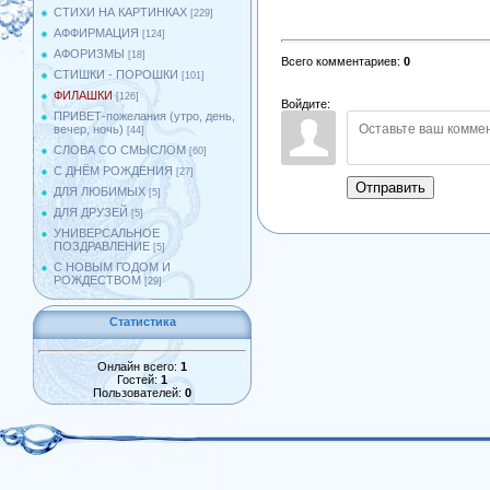
СТИХИ НА КАРТИНКАХ
[229]
АФФИРМАЦИЯ
[124]
АФОРИЗМЫ
[18]
Всего комментариев
:
0
СТИШКИ - ПОРОШКИ
[101]
ФИЛАШКИ
[126]
Войдите:
ПРИВЕТ-пожелания (утро, день,
вечер, ночь)
[44]
СЛОВА СО СМЫСЛОМ
[60]
С ДНЁМ РОЖДЕНИЯ
[27]
Отправить
ДЛЯ ЛЮБИМЫХ
[5]
ДЛЯ ДРУЗЕЙ
[5]
УНИВЕРСАЛЬНОЕ
ПОЗДРАВЛЕНИЕ
[5]
С НОВЫМ ГОДОМ И
РОЖДЕСТВОМ
[29]
Статистика
Онлайн всего:
1
Гостей:
1
Пользователей:
0