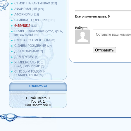
СТИХИ НА КАРТИНКАХ
[229]
АФФИРМАЦИЯ
[124]
АФОРИЗМЫ
[18]
Всего комментариев
:
0
СТИШКИ - ПОРОШКИ
[101]
ФИЛАШКИ
[126]
Войдите:
ПРИВЕТ-пожелания (утро, день,
вечер, ночь)
[44]
СЛОВА СО СМЫСЛОМ
[60]
С ДНЁМ РОЖДЕНИЯ
[27]
Отправить
ДЛЯ ЛЮБИМЫХ
[5]
ДЛЯ ДРУЗЕЙ
[5]
УНИВЕРСАЛЬНОЕ
ПОЗДРАВЛЕНИЕ
[5]
С НОВЫМ ГОДОМ И
РОЖДЕСТВОМ
[29]
Статистика
Онлайн всего:
1
Гостей:
1
Пользователей:
0