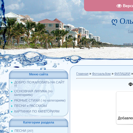
Верс
ღ Оль
Гл
Главная
»
Фотоальбом
»
ФИЛАШКИ
»
Меню сайта
ДОБРО ПОЖАЛОВАТЬ НА САЙТ
Ф
!!!
ОСНОВНАЯ ЛИРИКА (по
категориям)
РАЗНЫЕ СТИХИ ( по категориям)
ПЕСНИ и РАССКАЗЫ
КАРТИНКИ ПО КАТЕГОРИЯМ
Добавле
10
Категории раздела
ПЕСНИ
[267]