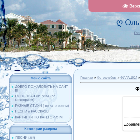
Верс
ღ Оль
Гла
Главная
»
Фотоальбом
»
ФИЛАШКИ
»
Меню сайта
ДОБРО ПОЖАЛОВАТЬ НА САЙТ
Ф
!!!
ОСНОВНАЯ ЛИРИКА (по
категориям)
РАЗНЫЕ СТИХИ ( по категориям)
ПЕСНИ и РАССКАЗЫ
КАРТИНКИ ПО КАТЕГОРИЯМ
Добавле
10
Категории раздела
ПЕСНИ
[267]