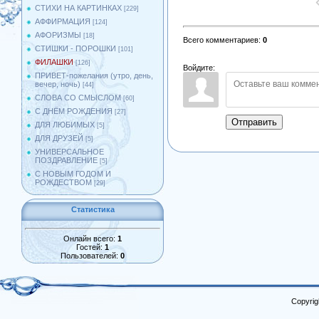
СТИХИ НА КАРТИНКАХ
[229]
АФФИРМАЦИЯ
[124]
АФОРИЗМЫ
[18]
Всего комментариев
:
0
СТИШКИ - ПОРОШКИ
[101]
ФИЛАШКИ
[126]
Войдите:
ПРИВЕТ-пожелания (утро, день,
вечер, ночь)
[44]
СЛОВА СО СМЫСЛОМ
[60]
С ДНЁМ РОЖДЕНИЯ
[27]
Отправить
ДЛЯ ЛЮБИМЫХ
[5]
ДЛЯ ДРУЗЕЙ
[5]
УНИВЕРСАЛЬНОЕ
ПОЗДРАВЛЕНИЕ
[5]
С НОВЫМ ГОДОМ И
РОЖДЕСТВОМ
[29]
Статистика
Онлайн всего:
1
Гостей:
1
Пользователей:
0
Copyrig