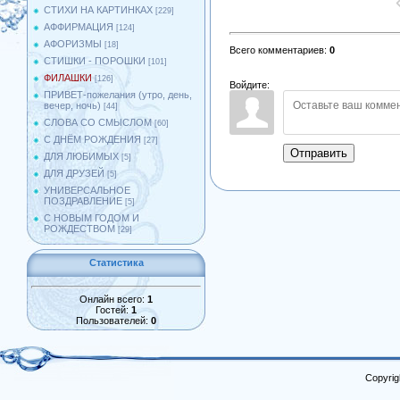
СТИХИ НА КАРТИНКАХ
[229]
АФФИРМАЦИЯ
[124]
АФОРИЗМЫ
[18]
Всего комментариев
:
0
СТИШКИ - ПОРОШКИ
[101]
ФИЛАШКИ
[126]
Войдите:
ПРИВЕТ-пожелания (утро, день,
вечер, ночь)
[44]
СЛОВА СО СМЫСЛОМ
[60]
С ДНЁМ РОЖДЕНИЯ
[27]
Отправить
ДЛЯ ЛЮБИМЫХ
[5]
ДЛЯ ДРУЗЕЙ
[5]
УНИВЕРСАЛЬНОЕ
ПОЗДРАВЛЕНИЕ
[5]
С НОВЫМ ГОДОМ И
РОЖДЕСТВОМ
[29]
Статистика
Онлайн всего:
1
Гостей:
1
Пользователей:
0
Copyrig