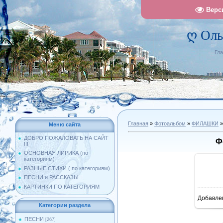
Верс
ღ Оль
Гл
Главная
»
Фотоальбом
»
ФИЛАШКИ
»
Меню сайта
ДОБРО ПОЖАЛОВАТЬ НА САЙТ
Ф
!!!
ОСНОВНАЯ ЛИРИКА (по
категориям)
РАЗНЫЕ СТИХИ ( по категориям)
ПЕСНИ и РАССКАЗЫ
КАРТИНКИ ПО КАТЕГОРИЯМ
Добавле
10
Категории раздела
ПЕСНИ
[267]