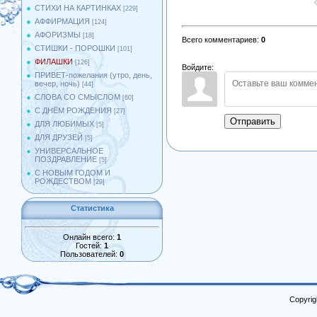
СТИХИ НА КАРТИНКАХ
[229]
АФФИРМАЦИЯ
[124]
АФОРИЗМЫ
[18]
Всего комментариев
:
0
СТИШКИ - ПОРОШКИ
[101]
ФИЛАШКИ
[126]
Войдите:
ПРИВЕТ-пожелания (утро, день,
вечер, ночь)
[44]
СЛОВА СО СМЫСЛОМ
[60]
С ДНЁМ РОЖДЕНИЯ
[27]
Отправить
ДЛЯ ЛЮБИМЫХ
[5]
ДЛЯ ДРУЗЕЙ
[5]
УНИВЕРСАЛЬНОЕ
ПОЗДРАВЛЕНИЕ
[5]
С НОВЫМ ГОДОМ И
РОЖДЕСТВОМ
[29]
Статистика
Онлайн всего:
1
Гостей:
1
Пользователей:
0
Copyrig