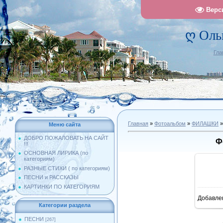
Верс
ღ Оль
Гла
Главная
»
Фотоальбом
»
ФИЛАШКИ
»
Меню сайта
ДОБРО ПОЖАЛОВАТЬ НА САЙТ
Ф
!!!
ОСНОВНАЯ ЛИРИКА (по
категориям)
РАЗНЫЕ СТИХИ ( по категориям)
ПЕСНИ и РАССКАЗЫ
КАРТИНКИ ПО КАТЕГОРИЯМ
Добавле
10
Категории раздела
ПЕСНИ
[267]