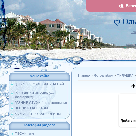
Верс
ღ Оль
Гл
Главная
»
Фотоальбом
»
ФИЛАШКИ
»
Меню сайта
ДОБРО ПОЖАЛОВАТЬ НА САЙТ
Ф
!!!
ОСНОВНАЯ ЛИРИКА (по
категориям)
РАЗНЫЕ СТИХИ ( по категориям)
ПЕСНИ и РАССКАЗЫ
КАРТИНКИ ПО КАТЕГОРИЯМ
Добавле
10
Категории раздела
ПЕСНИ
[267]