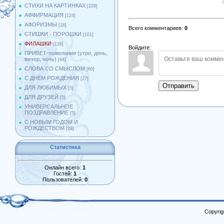
СТИХИ НА КАРТИНКАХ
[229]
АФФИРМАЦИЯ
[124]
АФОРИЗМЫ
[18]
Всего комментариев
:
0
СТИШКИ - ПОРОШКИ
[101]
ФИЛАШКИ
[126]
Войдите:
ПРИВЕТ-пожелания (утро, день,
вечер, ночь)
[44]
СЛОВА СО СМЫСЛОМ
[60]
С ДНЁМ РОЖДЕНИЯ
[27]
Отправить
ДЛЯ ЛЮБИМЫХ
[5]
ДЛЯ ДРУЗЕЙ
[5]
УНИВЕРСАЛЬНОЕ
ПОЗДРАВЛЕНИЕ
[5]
С НОВЫМ ГОДОМ И
РОЖДЕСТВОМ
[29]
Статистика
Онлайн всего:
1
Гостей:
1
Пользователей:
0
Copyrig