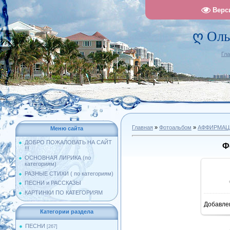
Верс
ღ Оль
Гл
Главная
»
Фотоальбом
»
АФФИРМАЦ
Меню сайта
ДОБРО ПОЖАЛОВАТЬ НА САЙТ
Ф
!!!
ОСНОВНАЯ ЛИРИКА (по
категориям)
РАЗНЫЕ СТИХИ ( по категориям)
ПЕСНИ и РАССКАЗЫ
КАРТИНКИ ПО КАТЕГОРИЯМ
Добавле
1
Категории раздела
ПЕСНИ
[267]