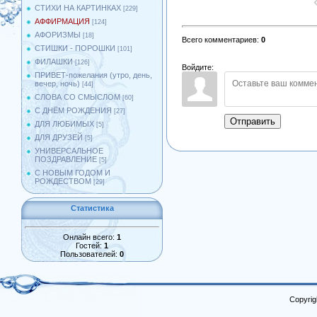
СТИХИ НА КАРТИНКАХ
[229]
АФФИРМАЦИЯ
[124]
АФОРИЗМЫ
[18]
Всего комментариев
:
0
СТИШКИ - ПОРОШКИ
[101]
ФИЛАШКИ
[126]
Войдите:
ПРИВЕТ-пожелания (утро, день,
вечер, ночь)
[44]
СЛОВА СО СМЫСЛОМ
[60]
С ДНЁМ РОЖДЕНИЯ
[27]
Отправить
ДЛЯ ЛЮБИМЫХ
[5]
ДЛЯ ДРУЗЕЙ
[5]
УНИВЕРСАЛЬНОЕ
ПОЗДРАВЛЕНИЕ
[5]
С НОВЫМ ГОДОМ И
РОЖДЕСТВОМ
[29]
Статистика
Онлайн всего:
1
Гостей:
1
Пользователей:
0
Copyrig