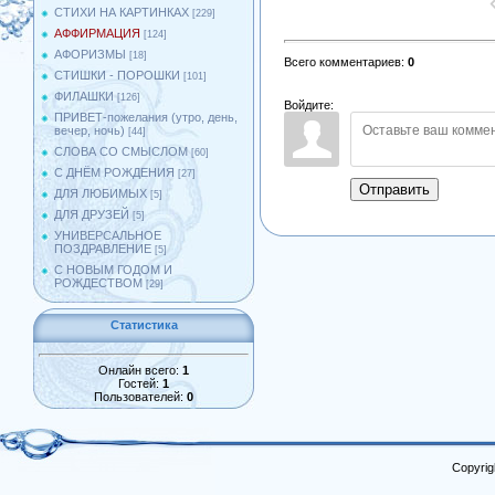
СТИХИ НА КАРТИНКАХ
[229]
АФФИРМАЦИЯ
[124]
АФОРИЗМЫ
[18]
Всего комментариев
:
0
СТИШКИ - ПОРОШКИ
[101]
ФИЛАШКИ
[126]
Войдите:
ПРИВЕТ-пожелания (утро, день,
вечер, ночь)
[44]
СЛОВА СО СМЫСЛОМ
[60]
С ДНЁМ РОЖДЕНИЯ
[27]
Отправить
ДЛЯ ЛЮБИМЫХ
[5]
ДЛЯ ДРУЗЕЙ
[5]
УНИВЕРСАЛЬНОЕ
ПОЗДРАВЛЕНИЕ
[5]
С НОВЫМ ГОДОМ И
РОЖДЕСТВОМ
[29]
Статистика
Онлайн всего:
1
Гостей:
1
Пользователей:
0
Copyrig