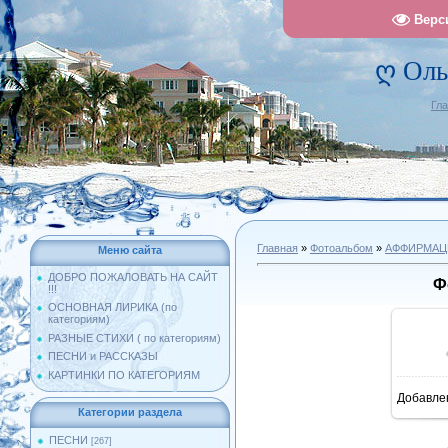
Верс
ღ Оль
Гл
Главная
»
Фотоальбом
»
АФФИРМАЦ
Меню сайта
ДОБРО ПОЖАЛОВАТЬ НА САЙТ
Ф
!!!
ОСНОВНАЯ ЛИРИКА (по
категориям)
РАЗНЫЕ СТИХИ ( по категориям)
ПЕСНИ и РАССКАЗЫ
КАРТИНКИ ПО КАТЕГОРИЯМ
Добавле
1
Категории раздела
ПЕСНИ
[267]