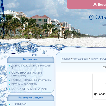
Верс
ღ Оль
Гл
Главная
»
Фотоальбом
»
АФФИРМАЦ
Меню сайта
ДОБРО ПОЖАЛОВАТЬ НА САЙТ
Ф
!!!
ОСНОВНАЯ ЛИРИКА (по
категориям)
РАЗНЫЕ СТИХИ ( по категориям)
ПЕСНИ и РАССКАЗЫ
КАРТИНКИ ПО КАТЕГОРИЯМ
Добавле
1
Категории раздела
ПЕСНИ
[267]