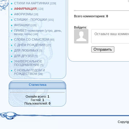
СТИХИ НА КАРТИНКАХ
[229]
АФФИРМАЦИЯ
[124]
АФОРИЗМЫ
[18]
Всего комментариев
:
0
СТИШКИ - ПОРОШКИ
[101]
ФИЛАШКИ
[126]
Войдите:
ПРИВЕТ-пожелания (утро, день,
вечер, ночь)
[44]
СЛОВА СО СМЫСЛОМ
[60]
С ДНЁМ РОЖДЕНИЯ
[27]
Отправить
ДЛЯ ЛЮБИМЫХ
[5]
ДЛЯ ДРУЗЕЙ
[5]
УНИВЕРСАЛЬНОЕ
ПОЗДРАВЛЕНИЕ
[5]
С НОВЫМ ГОДОМ И
РОЖДЕСТВОМ
[29]
Статистика
Онлайн всего:
1
Гостей:
1
Пользователей:
0
Copyrig