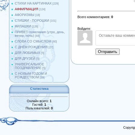
СТИХИ НА КАРТИНКАХ
[229]
АФФИРМАЦИЯ
[124]
АФОРИЗМЫ
[18]
Всего комментариев
:
0
СТИШКИ - ПОРОШКИ
[101]
ФИЛАШКИ
[126]
Войдите:
ПРИВЕТ-пожелания (утро, день,
вечер, ночь)
[44]
СЛОВА СО СМЫСЛОМ
[60]
С ДНЁМ РОЖДЕНИЯ
[27]
Отправить
ДЛЯ ЛЮБИМЫХ
[5]
ДЛЯ ДРУЗЕЙ
[5]
УНИВЕРСАЛЬНОЕ
ПОЗДРАВЛЕНИЕ
[5]
С НОВЫМ ГОДОМ И
РОЖДЕСТВОМ
[29]
Статистика
Онлайн всего:
1
Гостей:
1
Пользователей:
0
Copyrig