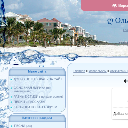
Верс
ღ Оль
Гл
Главная
»
Фотоальбом
»
АФФИРМАЦ
Меню сайта
ДОБРО ПОЖАЛОВАТЬ НА САЙТ
Ф
!!!
ОСНОВНАЯ ЛИРИКА (по
категориям)
РАЗНЫЕ СТИХИ ( по категориям)
ПЕСНИ и РАССКАЗЫ
КАРТИНКИ ПО КАТЕГОРИЯМ
Добавле
1
Категории раздела
ПЕСНИ
[267]