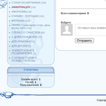
СТИХИ НА КАРТИНКАХ
[229]
АФФИРМАЦИЯ
[124]
АФОРИЗМЫ
[18]
Всего комментариев
:
0
СТИШКИ - ПОРОШКИ
[101]
ФИЛАШКИ
[126]
Войдите:
ПРИВЕТ-пожелания (утро, день,
вечер, ночь)
[44]
СЛОВА СО СМЫСЛОМ
[60]
С ДНЁМ РОЖДЕНИЯ
[27]
Отправить
ДЛЯ ЛЮБИМЫХ
[5]
ДЛЯ ДРУЗЕЙ
[5]
УНИВЕРСАЛЬНОЕ
ПОЗДРАВЛЕНИЕ
[5]
С НОВЫМ ГОДОМ И
РОЖДЕСТВОМ
[29]
Статистика
Онлайн всего:
1
Гостей:
1
Пользователей:
0
Copyrig