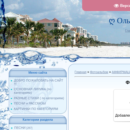
Верс
ღ Оль
Гл
Главная
»
Фотоальбом
»
АФФИРМАЦ
Меню сайта
ДОБРО ПОЖАЛОВАТЬ НА САЙТ
Ф
!!!
ОСНОВНАЯ ЛИРИКА (по
категориям)
РАЗНЫЕ СТИХИ ( по категориям)
ПЕСНИ и РАССКАЗЫ
КАРТИНКИ ПО КАТЕГОРИЯМ
Добавле
1
Категории раздела
ПЕСНИ
[267]