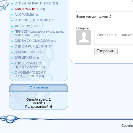
СТИХИ НА КАРТИНКАХ
[229]
АФФИРМАЦИЯ
[124]
АФОРИЗМЫ
[18]
Всего комментариев
:
0
СТИШКИ - ПОРОШКИ
[101]
ФИЛАШКИ
[126]
Войдите:
ПРИВЕТ-пожелания (утро, день,
вечер, ночь)
[44]
СЛОВА СО СМЫСЛОМ
[60]
С ДНЁМ РОЖДЕНИЯ
[27]
Отправить
ДЛЯ ЛЮБИМЫХ
[5]
ДЛЯ ДРУЗЕЙ
[5]
УНИВЕРСАЛЬНОЕ
ПОЗДРАВЛЕНИЕ
[5]
С НОВЫМ ГОДОМ И
РОЖДЕСТВОМ
[29]
Статистика
Онлайн всего:
1
Гостей:
1
Пользователей:
0
Copyrig