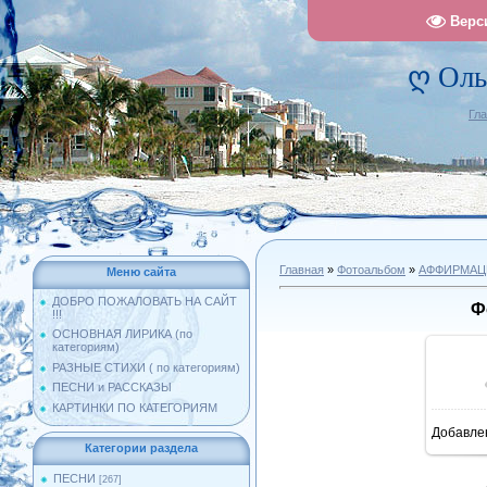
Верс
ღ Оль
Гл
Главная
»
Фотоальбом
»
АФФИРМАЦ
Меню сайта
ДОБРО ПОЖАЛОВАТЬ НА САЙТ
Ф
!!!
ОСНОВНАЯ ЛИРИКА (по
категориям)
РАЗНЫЕ СТИХИ ( по категориям)
ПЕСНИ и РАССКАЗЫ
КАРТИНКИ ПО КАТЕГОРИЯМ
Добавле
1
Категории раздела
ПЕСНИ
[267]