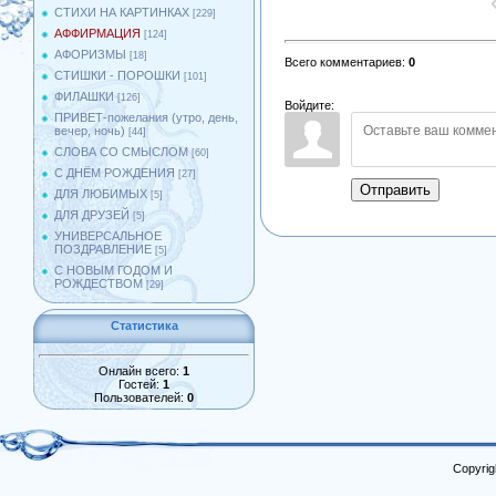
СТИХИ НА КАРТИНКАХ
[229]
АФФИРМАЦИЯ
[124]
АФОРИЗМЫ
[18]
Всего комментариев
:
0
СТИШКИ - ПОРОШКИ
[101]
ФИЛАШКИ
[126]
Войдите:
ПРИВЕТ-пожелания (утро, день,
вечер, ночь)
[44]
СЛОВА СО СМЫСЛОМ
[60]
С ДНЁМ РОЖДЕНИЯ
[27]
Отправить
ДЛЯ ЛЮБИМЫХ
[5]
ДЛЯ ДРУЗЕЙ
[5]
УНИВЕРСАЛЬНОЕ
ПОЗДРАВЛЕНИЕ
[5]
С НОВЫМ ГОДОМ И
РОЖДЕСТВОМ
[29]
Статистика
Онлайн всего:
1
Гостей:
1
Пользователей:
0
Copyrig