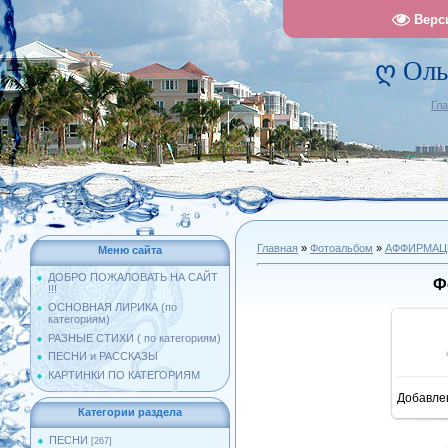
Верс
ღ Оль
Гл
Главная
»
Фотоальбом
»
АФФИРМАЦ
Меню сайта
ДОБРО ПОЖАЛОВАТЬ НА САЙТ
Ф
!!!
ОСНОВНАЯ ЛИРИКА (по
категориям)
РАЗНЫЕ СТИХИ ( по категориям)
ПЕСНИ и РАССКАЗЫ
КАРТИНКИ ПО КАТЕГОРИЯМ
Добавле
1
Категории раздела
ПЕСНИ
[267]