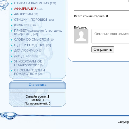
СТИХИ НА КАРТИНКАХ
[229]
АФФИРМАЦИЯ
[124]
АФОРИЗМЫ
[18]
Всего комментариев
:
0
СТИШКИ - ПОРОШКИ
[101]
ФИЛАШКИ
[126]
Войдите:
ПРИВЕТ-пожелания (утро, день,
вечер, ночь)
[44]
СЛОВА СО СМЫСЛОМ
[60]
С ДНЁМ РОЖДЕНИЯ
[27]
Отправить
ДЛЯ ЛЮБИМЫХ
[5]
ДЛЯ ДРУЗЕЙ
[5]
УНИВЕРСАЛЬНОЕ
ПОЗДРАВЛЕНИЕ
[5]
С НОВЫМ ГОДОМ И
РОЖДЕСТВОМ
[29]
Статистика
Онлайн всего:
1
Гостей:
1
Пользователей:
0
Copyrig