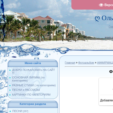
Верс
ღ Оль
Гл
Главная
»
Фотоальбом
»
АФФИРМАЦ
Меню сайта
ДОБРО ПОЖАЛОВАТЬ НА САЙТ
Ф
!!!
ОСНОВНАЯ ЛИРИКА (по
категориям)
РАЗНЫЕ СТИХИ ( по категориям)
ПЕСНИ и РАССКАЗЫ
КАРТИНКИ ПО КАТЕГОРИЯМ
Добавле
1
Категории раздела
ПЕСНИ
[267]