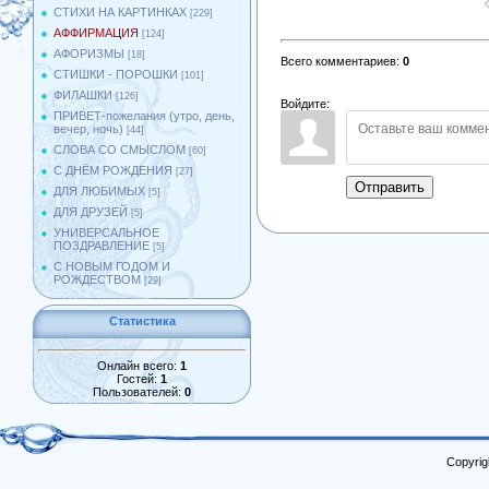
СТИХИ НА КАРТИНКАХ
[229]
АФФИРМАЦИЯ
[124]
АФОРИЗМЫ
[18]
Всего комментариев
:
0
СТИШКИ - ПОРОШКИ
[101]
ФИЛАШКИ
[126]
Войдите:
ПРИВЕТ-пожелания (утро, день,
вечер, ночь)
[44]
СЛОВА СО СМЫСЛОМ
[60]
С ДНЁМ РОЖДЕНИЯ
[27]
Отправить
ДЛЯ ЛЮБИМЫХ
[5]
ДЛЯ ДРУЗЕЙ
[5]
УНИВЕРСАЛЬНОЕ
ПОЗДРАВЛЕНИЕ
[5]
С НОВЫМ ГОДОМ И
РОЖДЕСТВОМ
[29]
Статистика
Онлайн всего:
1
Гостей:
1
Пользователей:
0
Copyrig