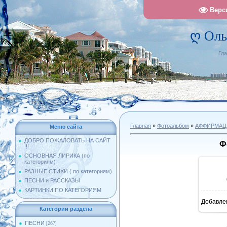
Верс
ღ Оль
Гл
Главная
»
Фотоальбом
»
АФФИРМАЦ
Меню сайта
ДОБРО ПОЖАЛОВАТЬ НА САЙТ
Ф
!!!
ОСНОВНАЯ ЛИРИКА (по
категориям)
РАЗНЫЕ СТИХИ ( по категориям)
ПЕСНИ и РАССКАЗЫ
КАРТИНКИ ПО КАТЕГОРИЯМ
Добавле
1
Категории раздела
ПЕСНИ
[267]