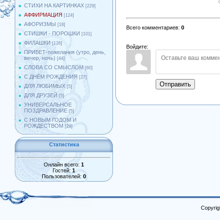
СТИХИ НА КАРТИНКАХ
[229]
АФФИРМАЦИЯ
[124]
АФОРИЗМЫ
[18]
Всего комментариев
:
0
СТИШКИ - ПОРОШКИ
[101]
ФИЛАШКИ
[126]
Войдите:
ПРИВЕТ-пожелания (утро, день,
вечер, ночь)
[44]
СЛОВА СО СМЫСЛОМ
[60]
С ДНЁМ РОЖДЕНИЯ
[27]
Отправить
ДЛЯ ЛЮБИМЫХ
[5]
ДЛЯ ДРУЗЕЙ
[5]
УНИВЕРСАЛЬНОЕ
ПОЗДРАВЛЕНИЕ
[5]
С НОВЫМ ГОДОМ И
РОЖДЕСТВОМ
[29]
Статистика
Онлайн всего:
1
Гостей:
1
Пользователей:
0
Copyrig