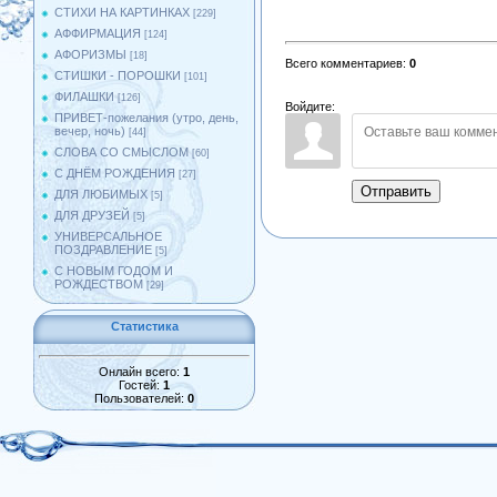
СТИХИ НА КАРТИНКАХ
[229]
АФФИРМАЦИЯ
[124]
АФОРИЗМЫ
[18]
Всего комментариев
:
0
СТИШКИ - ПОРОШКИ
[101]
ФИЛАШКИ
[126]
Войдите:
ПРИВЕТ-пожелания (утро, день,
вечер, ночь)
[44]
СЛОВА СО СМЫСЛОМ
[60]
С ДНЁМ РОЖДЕНИЯ
[27]
Отправить
ДЛЯ ЛЮБИМЫХ
[5]
ДЛЯ ДРУЗЕЙ
[5]
УНИВЕРСАЛЬНОЕ
ПОЗДРАВЛЕНИЕ
[5]
С НОВЫМ ГОДОМ И
РОЖДЕСТВОМ
[29]
Статистика
Онлайн всего:
1
Гостей:
1
Пользователей:
0