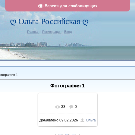
Версия для слабовидящих
ღ Ольга Российская ღ
Главная
|
Регистрация
|
Вход
тография 1
Фотография 1
33
0
В реальном размере
Добавлено
09.02.2026
Ольга
1111x1428
/ 350.6Kb