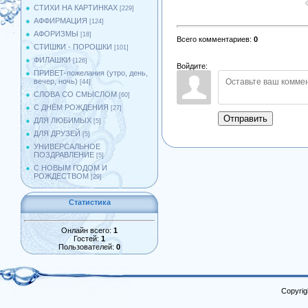
СТИХИ НА КАРТИНКАХ
[229]
АФФИРМАЦИЯ
[124]
АФОРИЗМЫ
[18]
Всего комментариев
:
0
СТИШКИ - ПОРОШКИ
[101]
ФИЛАШКИ
[126]
Войдите:
ПРИВЕТ-пожелания (утро, день,
вечер, ночь)
[44]
СЛОВА СО СМЫСЛОМ
[60]
С ДНЁМ РОЖДЕНИЯ
[27]
Отправить
ДЛЯ ЛЮБИМЫХ
[5]
ДЛЯ ДРУЗЕЙ
[5]
УНИВЕРСАЛЬНОЕ
ПОЗДРАВЛЕНИЕ
[5]
С НОВЫМ ГОДОМ И
РОЖДЕСТВОМ
[29]
Статистика
Онлайн всего:
1
Гостей:
1
Пользователей:
0
Copyrig