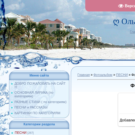
Верс
ღ Оль
Гл
Главная
»
Фотоальбом
»
ПЕСНИ
» Фо
Меню сайта
ДОБРО ПОЖАЛОВАТЬ НА САЙТ
Ф
!!!
ОСНОВНАЯ ЛИРИКА (по
категориям)
РАЗНЫЕ СТИХИ ( по категориям)
ПЕСНИ и РАССКАЗЫ
КАРТИНКИ ПО КАТЕГОРИЯМ
Добавле
10
Категории раздела
ПЕСНИ
[267]