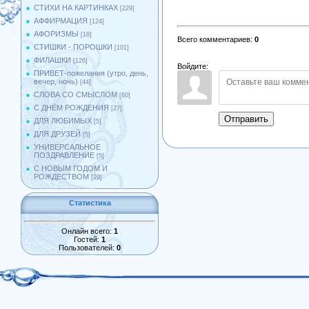
СТИХИ НА КАРТИНКАХ
[229]
АФФИРМАЦИЯ
[124]
АФОРИЗМЫ
[18]
Всего комментариев
:
0
СТИШКИ - ПОРОШКИ
[101]
ФИЛАШКИ
[126]
Войдите:
ПРИВЕТ-пожелания (утро, день,
вечер, ночь)
[44]
СЛОВА СО СМЫСЛОМ
[60]
С ДНЁМ РОЖДЕНИЯ
[27]
Отправить
ДЛЯ ЛЮБИМЫХ
[5]
ДЛЯ ДРУЗЕЙ
[5]
УНИВЕРСАЛЬНОЕ
ПОЗДРАВЛЕНИЕ
[5]
С НОВЫМ ГОДОМ И
РОЖДЕСТВОМ
[29]
Статистика
Онлайн всего:
1
Гостей:
1
Пользователей:
0