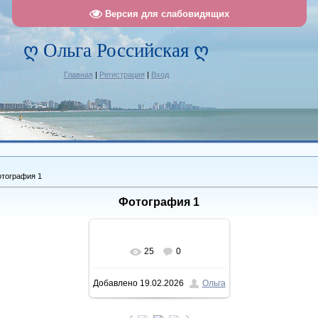
Версия для слабовидящих
ღ Ольга Российская ღ
Главная
|
Регистрация
|
Вход
тография 1
Фотография 1
25
0
В реальном размере
Добавлено
19.02.2026
Ольга
1120x1342
/ 324.8Kb