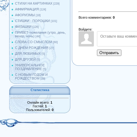
СТИХИ НА КАРТИНКАХ
[229]
АФФИРМАЦИЯ
[124]
АФОРИЗМЫ
[18]
Всего комментариев
:
0
СТИШКИ - ПОРОШКИ
[101]
ФИЛАШКИ
[126]
Войдите:
ПРИВЕТ-пожелания (утро, день,
вечер, ночь)
[44]
СЛОВА СО СМЫСЛОМ
[60]
С ДНЁМ РОЖДЕНИЯ
[27]
Отправить
ДЛЯ ЛЮБИМЫХ
[5]
ДЛЯ ДРУЗЕЙ
[5]
УНИВЕРСАЛЬНОЕ
ПОЗДРАВЛЕНИЕ
[5]
С НОВЫМ ГОДОМ И
РОЖДЕСТВОМ
[29]
Статистика
Онлайн всего:
1
Гостей:
1
Пользователей:
0