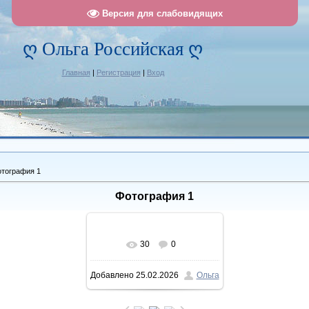
Версия для слабовидящих
ღ Ольга Российская ღ
Главная
|
Регистрация
|
Вход
тография 1
Фотография 1
30
0
В реальном размере
Добавлено
25.02.2026
Ольга
955x1221
/ 348.5Kb