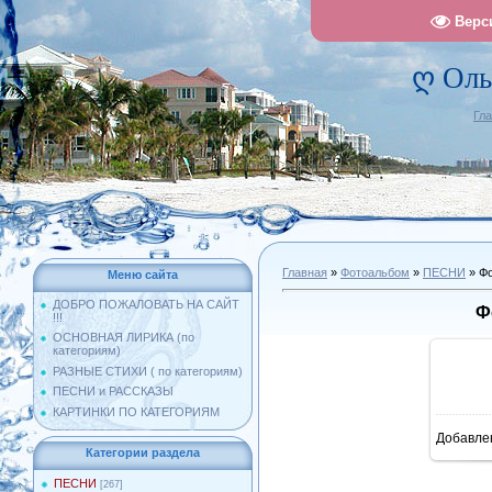
Верс
ღ Оль
Гл
Главная
»
Фотоальбом
»
ПЕСНИ
» Фо
Меню сайта
ДОБРО ПОЖАЛОВАТЬ НА САЙТ
Ф
!!!
ОСНОВНАЯ ЛИРИКА (по
категориям)
РАЗНЫЕ СТИХИ ( по категориям)
ПЕСНИ и РАССКАЗЫ
КАРТИНКИ ПО КАТЕГОРИЯМ
Добавле
10
Категории раздела
ПЕСНИ
[267]