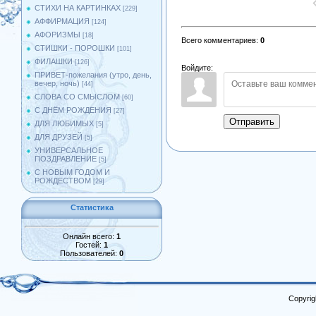
СТИХИ НА КАРТИНКАХ
[229]
АФФИРМАЦИЯ
[124]
АФОРИЗМЫ
[18]
Всего комментариев
:
0
СТИШКИ - ПОРОШКИ
[101]
ФИЛАШКИ
[126]
Войдите:
ПРИВЕТ-пожелания (утро, день,
вечер, ночь)
[44]
СЛОВА СО СМЫСЛОМ
[60]
С ДНЁМ РОЖДЕНИЯ
[27]
Отправить
ДЛЯ ЛЮБИМЫХ
[5]
ДЛЯ ДРУЗЕЙ
[5]
УНИВЕРСАЛЬНОЕ
ПОЗДРАВЛЕНИЕ
[5]
С НОВЫМ ГОДОМ И
РОЖДЕСТВОМ
[29]
Статистика
Онлайн всего:
1
Гостей:
1
Пользователей:
0
Copyrig