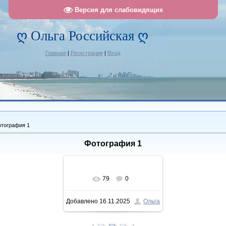
Версия для слабовидящих
ღ Ольга Российская ღ
Главная
|
Регистрация
|
Вход
тография 1
Фотография 1
79
0
В реальном размере
Добавлено
16.11.2025
Ольга
1137x1463
/ 514.1Kb