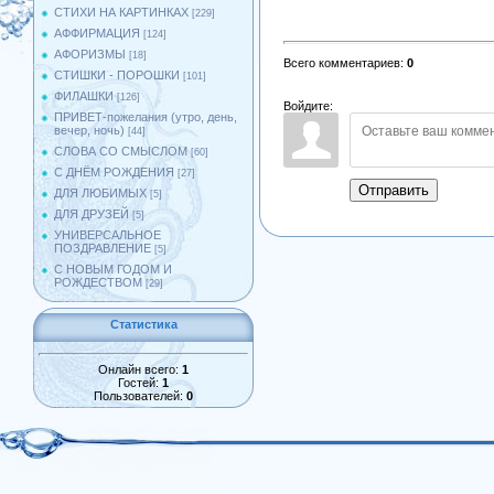
СТИХИ НА КАРТИНКАХ
[229]
АФФИРМАЦИЯ
[124]
АФОРИЗМЫ
[18]
Всего комментариев
:
0
СТИШКИ - ПОРОШКИ
[101]
ФИЛАШКИ
[126]
Войдите:
ПРИВЕТ-пожелания (утро, день,
вечер, ночь)
[44]
СЛОВА СО СМЫСЛОМ
[60]
С ДНЁМ РОЖДЕНИЯ
[27]
Отправить
ДЛЯ ЛЮБИМЫХ
[5]
ДЛЯ ДРУЗЕЙ
[5]
УНИВЕРСАЛЬНОЕ
ПОЗДРАВЛЕНИЕ
[5]
С НОВЫМ ГОДОМ И
РОЖДЕСТВОМ
[29]
Статистика
Онлайн всего:
1
Гостей:
1
Пользователей:
0