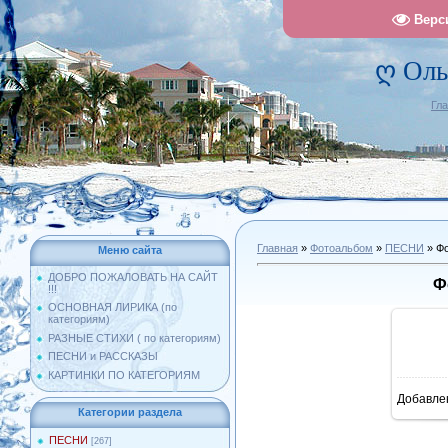
Верс
ღ Оль
Гл
Главная
»
Фотоальбом
»
ПЕСНИ
» Фо
Меню сайта
ДОБРО ПОЖАЛОВАТЬ НА САЙТ
Ф
!!!
ОСНОВНАЯ ЛИРИКА (по
категориям)
РАЗНЫЕ СТИХИ ( по категориям)
ПЕСНИ и РАССКАЗЫ
КАРТИНКИ ПО КАТЕГОРИЯМ
Добавле
12
Категории раздела
ПЕСНИ
[267]