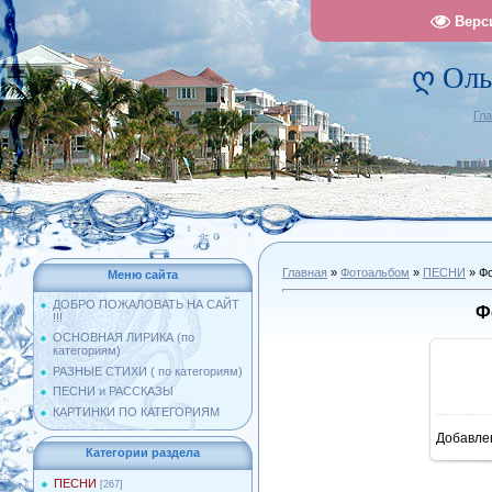
Верс
ღ Оль
Гл
Главная
»
Фотоальбом
»
ПЕСНИ
» Фо
Меню сайта
ДОБРО ПОЖАЛОВАТЬ НА САЙТ
Ф
!!!
ОСНОВНАЯ ЛИРИКА (по
категориям)
РАЗНЫЕ СТИХИ ( по категориям)
ПЕСНИ и РАССКАЗЫ
КАРТИНКИ ПО КАТЕГОРИЯМ
Добавле
1
Категории раздела
ПЕСНИ
[267]