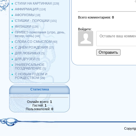
СТИХИ НА КАРТИНКАХ
[229]
АФФИРМАЦИЯ
[124]
АФОРИЗМЫ
[18]
Всего комментариев
:
0
СТИШКИ - ПОРОШКИ
[101]
ФИЛАШКИ
[126]
Войдите:
ПРИВЕТ-пожелания (утро, день,
вечер, ночь)
[44]
СЛОВА СО СМЫСЛОМ
[60]
С ДНЁМ РОЖДЕНИЯ
[27]
Отправить
ДЛЯ ЛЮБИМЫХ
[5]
ДЛЯ ДРУЗЕЙ
[5]
УНИВЕРСАЛЬНОЕ
ПОЗДРАВЛЕНИЕ
[5]
С НОВЫМ ГОДОМ И
РОЖДЕСТВОМ
[29]
Статистика
Онлайн всего:
1
Гостей:
1
Пользователей:
0
Copyrig