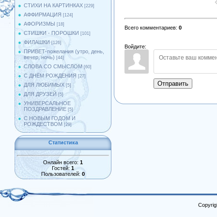
СТИХИ НА КАРТИНКАХ
[229]
АФФИРМАЦИЯ
[124]
АФОРИЗМЫ
[18]
Всего комментариев
:
0
СТИШКИ - ПОРОШКИ
[101]
ФИЛАШКИ
[126]
Войдите:
ПРИВЕТ-пожелания (утро, день,
вечер, ночь)
[44]
СЛОВА СО СМЫСЛОМ
[60]
С ДНЁМ РОЖДЕНИЯ
[27]
Отправить
ДЛЯ ЛЮБИМЫХ
[5]
ДЛЯ ДРУЗЕЙ
[5]
УНИВЕРСАЛЬНОЕ
ПОЗДРАВЛЕНИЕ
[5]
С НОВЫМ ГОДОМ И
РОЖДЕСТВОМ
[29]
Статистика
Онлайн всего:
1
Гостей:
1
Пользователей:
0
Copyrig