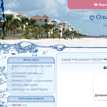
Верс
ღ Оль
Гл
Главная
»
Фотоальбом
»
ПЕСНИ
» Фо
Меню сайта
ДОБРО ПОЖАЛОВАТЬ НА САЙТ
Ф
!!!
ОСНОВНАЯ ЛИРИКА (по
категориям)
РАЗНЫЕ СТИХИ ( по категориям)
ПЕСНИ и РАССКАЗЫ
КАРТИНКИ ПО КАТЕГОРИЯМ
Добавле
11
Категории раздела
ПЕСНИ
[267]