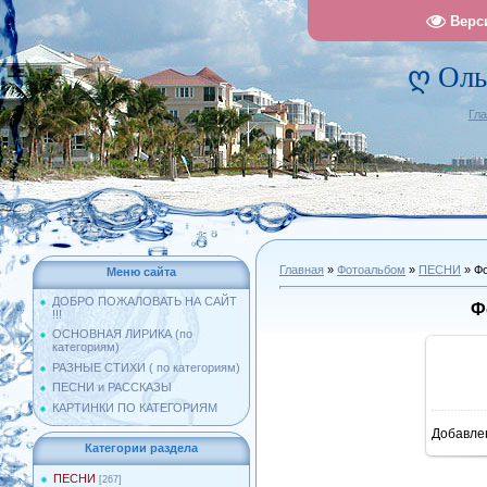
Верс
ღ Оль
Гл
Главная
»
Фотоальбом
»
ПЕСНИ
» Фо
Меню сайта
ДОБРО ПОЖАЛОВАТЬ НА САЙТ
Ф
!!!
ОСНОВНАЯ ЛИРИКА (по
категориям)
РАЗНЫЕ СТИХИ ( по категориям)
ПЕСНИ и РАССКАЗЫ
КАРТИНКИ ПО КАТЕГОРИЯМ
Добавле
11
Категории раздела
ПЕСНИ
[267]