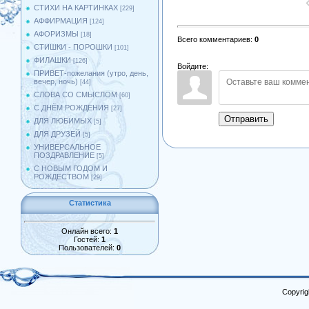
СТИХИ НА КАРТИНКАХ
[229]
АФФИРМАЦИЯ
[124]
АФОРИЗМЫ
[18]
Всего комментариев
:
0
СТИШКИ - ПОРОШКИ
[101]
ФИЛАШКИ
[126]
Войдите:
ПРИВЕТ-пожелания (утро, день,
вечер, ночь)
[44]
СЛОВА СО СМЫСЛОМ
[60]
С ДНЁМ РОЖДЕНИЯ
[27]
Отправить
ДЛЯ ЛЮБИМЫХ
[5]
ДЛЯ ДРУЗЕЙ
[5]
УНИВЕРСАЛЬНОЕ
ПОЗДРАВЛЕНИЕ
[5]
С НОВЫМ ГОДОМ И
РОЖДЕСТВОМ
[29]
Статистика
Онлайн всего:
1
Гостей:
1
Пользователей:
0
Copyrig