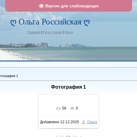
Версия для слабовидящих
ღ Ольга Российская ღ
Главная
|
Регистрация
|
Вход
тография 1
Фотография 1
56
0
В реальном размере
Добавлено
12.12.2025
Ольга
1128x1451
/ 1265.2Kb