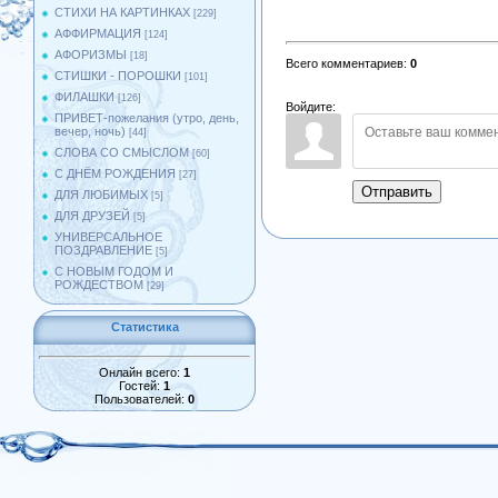
СТИХИ НА КАРТИНКАХ
[229]
АФФИРМАЦИЯ
[124]
АФОРИЗМЫ
[18]
Всего комментариев
:
0
СТИШКИ - ПОРОШКИ
[101]
ФИЛАШКИ
[126]
Войдите:
ПРИВЕТ-пожелания (утро, день,
вечер, ночь)
[44]
СЛОВА СО СМЫСЛОМ
[60]
С ДНЁМ РОЖДЕНИЯ
[27]
Отправить
ДЛЯ ЛЮБИМЫХ
[5]
ДЛЯ ДРУЗЕЙ
[5]
УНИВЕРСАЛЬНОЕ
ПОЗДРАВЛЕНИЕ
[5]
С НОВЫМ ГОДОМ И
РОЖДЕСТВОМ
[29]
Статистика
Онлайн всего:
1
Гостей:
1
Пользователей:
0