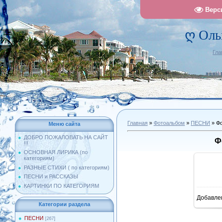
Верс
ღ Оль
Гла
Главная
»
Фотоальбом
»
ПЕСНИ
» Фо
Меню сайта
ДОБРО ПОЖАЛОВАТЬ НА САЙТ
Ф
!!!
ОСНОВНАЯ ЛИРИКА (по
категориям)
РАЗНЫЕ СТИХИ ( по категориям)
ПЕСНИ и РАССКАЗЫ
КАРТИНКИ ПО КАТЕГОРИЯМ
Добавле
12
Категории раздела
ПЕСНИ
[267]