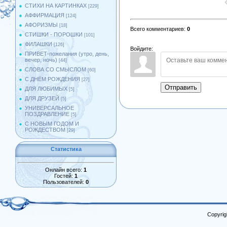
СТИХИ НА КАРТИНКАХ
[229]
АФФИРМАЦИЯ
[124]
АФОРИЗМЫ
[18]
Всего комментариев
:
0
СТИШКИ - ПОРОШКИ
[101]
ФИЛАШКИ
[126]
Войдите:
ПРИВЕТ-пожелания (утро, день,
вечер, ночь)
[44]
СЛОВА СО СМЫСЛОМ
[60]
С ДНЁМ РОЖДЕНИЯ
[27]
Отправить
ДЛЯ ЛЮБИМЫХ
[5]
ДЛЯ ДРУЗЕЙ
[5]
УНИВЕРСАЛЬНОЕ
ПОЗДРАВЛЕНИЕ
[5]
С НОВЫМ ГОДОМ И
РОЖДЕСТВОМ
[29]
Статистика
Онлайн всего:
1
Гостей:
1
Пользователей:
0
Copyrig