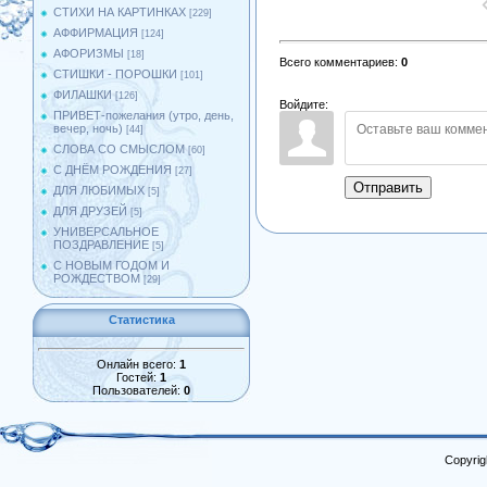
СТИХИ НА КАРТИНКАХ
[229]
АФФИРМАЦИЯ
[124]
АФОРИЗМЫ
[18]
Всего комментариев
:
0
СТИШКИ - ПОРОШКИ
[101]
ФИЛАШКИ
[126]
Войдите:
ПРИВЕТ-пожелания (утро, день,
вечер, ночь)
[44]
СЛОВА СО СМЫСЛОМ
[60]
С ДНЁМ РОЖДЕНИЯ
[27]
Отправить
ДЛЯ ЛЮБИМЫХ
[5]
ДЛЯ ДРУЗЕЙ
[5]
УНИВЕРСАЛЬНОЕ
ПОЗДРАВЛЕНИЕ
[5]
С НОВЫМ ГОДОМ И
РОЖДЕСТВОМ
[29]
Статистика
Онлайн всего:
1
Гостей:
1
Пользователей:
0
Copyrig