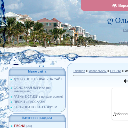
Верс
ღ Оль
Гл
Главная
»
Фотоальбом
»
ПЕСНИ
» Фо
Меню сайта
ДОБРО ПОЖАЛОВАТЬ НА САЙТ
Ф
!!!
ОСНОВНАЯ ЛИРИКА (по
категориям)
РАЗНЫЕ СТИХИ ( по категориям)
ПЕСНИ и РАССКАЗЫ
КАРТИНКИ ПО КАТЕГОРИЯМ
Добавле
11
Категории раздела
ПЕСНИ
[267]