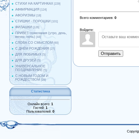
СТИХИ НА КАРТИНКАХ
[229]
АФФИРМАЦИЯ
[124]
АФОРИЗМЫ
[18]
Всего комментариев
:
0
СТИШКИ - ПОРОШКИ
[101]
ФИЛАШКИ
[126]
Войдите:
ПРИВЕТ-пожелания (утро, день,
вечер, ночь)
[44]
СЛОВА СО СМЫСЛОМ
[60]
С ДНЁМ РОЖДЕНИЯ
[27]
Отправить
ДЛЯ ЛЮБИМЫХ
[5]
ДЛЯ ДРУЗЕЙ
[5]
УНИВЕРСАЛЬНОЕ
ПОЗДРАВЛЕНИЕ
[5]
С НОВЫМ ГОДОМ И
РОЖДЕСТВОМ
[29]
Статистика
Онлайн всего:
1
Гостей:
1
Пользователей:
0
Copyrig