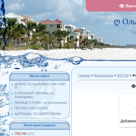
Верс
ღ Оль
Гл
Главная
»
Фотоальбом
»
ПЕСНИ
» Фо
Меню сайта
ДОБРО ПОЖАЛОВАТЬ НА САЙТ
Ф
!!!
ОСНОВНАЯ ЛИРИКА (по
категориям)
РАЗНЫЕ СТИХИ ( по категориям)
ПЕСНИ и РАССКАЗЫ
КАРТИНКИ ПО КАТЕГОРИЯМ
Добавле
10
Категории раздела
ПЕСНИ
[267]