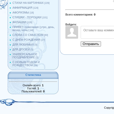
СТИХИ НА КАРТИНКАХ
[229]
АФФИРМАЦИЯ
[124]
АФОРИЗМЫ
[18]
Всего комментариев
:
0
СТИШКИ - ПОРОШКИ
[101]
ФИЛАШКИ
[126]
Войдите:
ПРИВЕТ-пожелания (утро, день,
вечер, ночь)
[44]
СЛОВА СО СМЫСЛОМ
[60]
С ДНЁМ РОЖДЕНИЯ
[27]
Отправить
ДЛЯ ЛЮБИМЫХ
[5]
ДЛЯ ДРУЗЕЙ
[5]
УНИВЕРСАЛЬНОЕ
ПОЗДРАВЛЕНИЕ
[5]
С НОВЫМ ГОДОМ И
РОЖДЕСТВОМ
[29]
Статистика
Онлайн всего:
1
Гостей:
1
Пользователей:
0
Copyrig