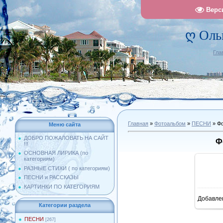
Верс
ღ Оль
Гла
Главная
»
Фотоальбом
»
ПЕСНИ
» Фо
Меню сайта
ДОБРО ПОЖАЛОВАТЬ НА САЙТ
Ф
!!!
ОСНОВНАЯ ЛИРИКА (по
категориям)
РАЗНЫЕ СТИХИ ( по категориям)
ПЕСНИ и РАССКАЗЫ
КАРТИНКИ ПО КАТЕГОРИЯМ
Добавле
11
Категории раздела
ПЕСНИ
[267]