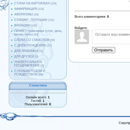
СТИХИ НА КАРТИНКАХ
[229]
АФФИРМАЦИЯ
[124]
АФОРИЗМЫ
[18]
Всего комментариев
:
0
СТИШКИ - ПОРОШКИ
[101]
ФИЛАШКИ
[126]
Войдите:
ПРИВЕТ-пожелания (утро, день,
вечер, ночь)
[44]
СЛОВА СО СМЫСЛОМ
[60]
С ДНЁМ РОЖДЕНИЯ
[27]
Отправить
ДЛЯ ЛЮБИМЫХ
[5]
ДЛЯ ДРУЗЕЙ
[5]
УНИВЕРСАЛЬНОЕ
ПОЗДРАВЛЕНИЕ
[5]
С НОВЫМ ГОДОМ И
РОЖДЕСТВОМ
[29]
Статистика
Онлайн всего:
1
Гостей:
1
Пользователей:
0
Copyrig