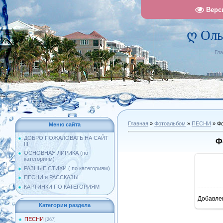
Верс
ღ Оль
Гл
Главная
»
Фотоальбом
»
ПЕСНИ
» Фо
Меню сайта
ДОБРО ПОЖАЛОВАТЬ НА САЙТ
Ф
!!!
ОСНОВНАЯ ЛИРИКА (по
категориям)
РАЗНЫЕ СТИХИ ( по категориям)
ПЕСНИ и РАССКАЗЫ
КАРТИНКИ ПО КАТЕГОРИЯМ
Добавле
11
Категории раздела
ПЕСНИ
[267]