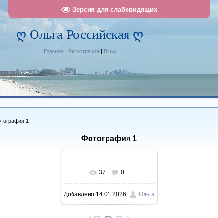
Версия для слабовидящих
ღ Ольга Российская ღ
Главная
|
Регистрация
|
Вход
тография 1
Фотография 1
37
0
В реальном размере
Добавлено
14.01.2026
Ольга
1111x1428
/ 403.7Kb