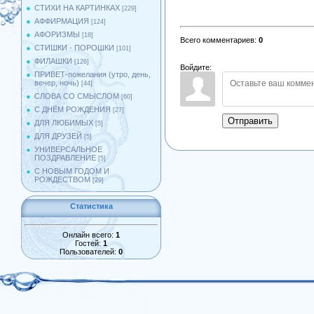
СТИХИ НА КАРТИНКАХ
[229]
АФФИРМАЦИЯ
[124]
АФОРИЗМЫ
[18]
Всего комментариев
:
0
СТИШКИ - ПОРОШКИ
[101]
ФИЛАШКИ
[126]
Войдите:
ПРИВЕТ-пожелания (утро, день,
вечер, ночь)
[44]
СЛОВА СО СМЫСЛОМ
[60]
С ДНЁМ РОЖДЕНИЯ
[27]
Отправить
ДЛЯ ЛЮБИМЫХ
[5]
ДЛЯ ДРУЗЕЙ
[5]
УНИВЕРСАЛЬНОЕ
ПОЗДРАВЛЕНИЕ
[5]
С НОВЫМ ГОДОМ И
РОЖДЕСТВОМ
[29]
Статистика
Онлайн всего:
1
Гостей:
1
Пользователей:
0