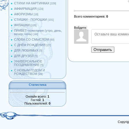
СТИХИ НА КАРТИНКАХ
[229]
АФФИРМАЦИЯ
[124]
АФОРИЗМЫ
[18]
Всего комментариев
:
0
СТИШКИ - ПОРОШКИ
[101]
ФИЛАШКИ
[126]
Войдите:
ПРИВЕТ-пожелания (утро, день,
вечер, ночь)
[44]
СЛОВА СО СМЫСЛОМ
[60]
С ДНЁМ РОЖДЕНИЯ
[27]
Отправить
ДЛЯ ЛЮБИМЫХ
[5]
ДЛЯ ДРУЗЕЙ
[5]
УНИВЕРСАЛЬНОЕ
ПОЗДРАВЛЕНИЕ
[5]
С НОВЫМ ГОДОМ И
РОЖДЕСТВОМ
[29]
Статистика
Онлайн всего:
1
Гостей:
1
Пользователей:
0
Copyrig