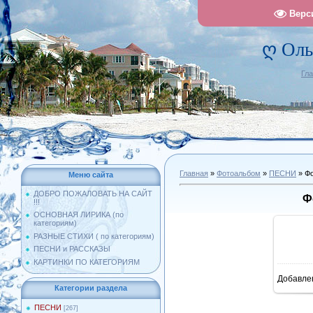
Верс
ღ Оль
Гл
Главная
»
Фотоальбом
»
ПЕСНИ
» Фо
Меню сайта
ДОБРО ПОЖАЛОВАТЬ НА САЙТ
Ф
!!!
ОСНОВНАЯ ЛИРИКА (по
категориям)
РАЗНЫЕ СТИХИ ( по категориям)
ПЕСНИ и РАССКАЗЫ
КАРТИНКИ ПО КАТЕГОРИЯМ
Добавле
11
Категории раздела
ПЕСНИ
[267]