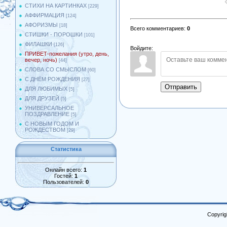
СТИХИ НА КАРТИНКАХ
[229]
АФФИРМАЦИЯ
[124]
АФОРИЗМЫ
[18]
Всего комментариев
:
0
СТИШКИ - ПОРОШКИ
[101]
ФИЛАШКИ
[126]
Войдите:
ПРИВЕТ-пожелания (утро, день,
вечер, ночь)
[44]
СЛОВА СО СМЫСЛОМ
[60]
С ДНЁМ РОЖДЕНИЯ
[27]
Отправить
ДЛЯ ЛЮБИМЫХ
[5]
ДЛЯ ДРУЗЕЙ
[5]
УНИВЕРСАЛЬНОЕ
ПОЗДРАВЛЕНИЕ
[5]
С НОВЫМ ГОДОМ И
РОЖДЕСТВОМ
[29]
Статистика
Онлайн всего:
1
Гостей:
1
Пользователей:
0
Copyrig