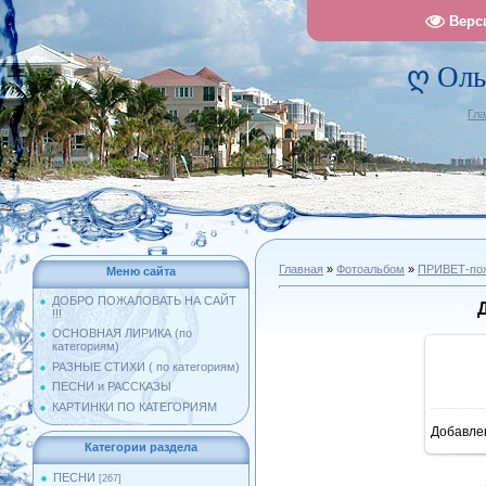
Верс
ღ Оль
Гл
Главная
»
Фотоальбом
»
ПРИВЕТ-поже
Меню сайта
ДОБРО ПОЖАЛОВАТЬ НА САЙТ
!!!
ОСНОВНАЯ ЛИРИКА (по
категориям)
РАЗНЫЕ СТИХИ ( по категориям)
ПЕСНИ и РАССКАЗЫ
КАРТИНКИ ПО КАТЕГОРИЯМ
Добавле
8
Категории раздела
ПЕСНИ
[267]