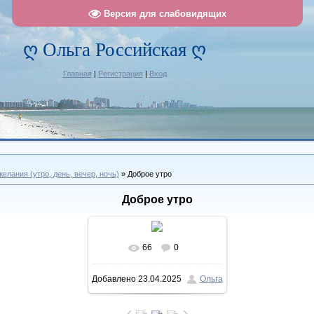
Версия для слабовидящих
ღ Ольга Российская ღ
Главная
|
Регистрация
|
Вход
лания (утро, день, вечер, ночь)
» Доброе утро
Доброе утро
66
0
В реальном размере
Добавлено
23.04.2025
Ольга
1057x1269
/ 161.5Kb