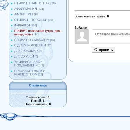
СТИХИ НА КАРТИНКАХ
[229]
АФФИРМАЦИЯ
[124]
АФОРИЗМЫ
[18]
Всего комментариев
:
0
СТИШКИ - ПОРОШКИ
[101]
ФИЛАШКИ
[126]
Войдите:
ПРИВЕТ-пожелания (утро, день,
вечер, ночь)
[44]
СЛОВА СО СМЫСЛОМ
[60]
С ДНЁМ РОЖДЕНИЯ
[27]
Отправить
ДЛЯ ЛЮБИМЫХ
[5]
ДЛЯ ДРУЗЕЙ
[5]
УНИВЕРСАЛЬНОЕ
ПОЗДРАВЛЕНИЕ
[5]
С НОВЫМ ГОДОМ И
РОЖДЕСТВОМ
[29]
Статистика
Онлайн всего:
1
Гостей:
1
Пользователей:
0