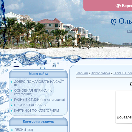
Верс
ღ Оль
Гл
Главная
»
Фотоальбом
»
ПРИВЕТ-поже
Меню сайта
ДОБРО ПОЖАЛОВАТЬ НА САЙТ
!!!
ОСНОВНАЯ ЛИРИКА (по
категориям)
РАЗНЫЕ СТИХИ ( по категориям)
ПЕСНИ и РАССКАЗЫ
КАРТИНКИ ПО КАТЕГОРИЯМ
Добавле
10
Категории раздела
ПЕСНИ
[267]