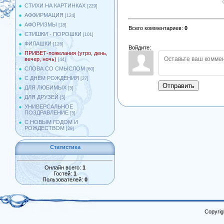
СТИХИ НА КАРТИНКАХ
[229]
АФФИРМАЦИЯ
[124]
АФОРИЗМЫ
[18]
Всего комментариев
:
0
СТИШКИ - ПОРОШКИ
[101]
ФИЛАШКИ
[126]
Войдите:
ПРИВЕТ-пожелания (утро, день,
вечер, ночь)
[44]
СЛОВА СО СМЫСЛОМ
[60]
С ДНЁМ РОЖДЕНИЯ
[27]
Отправить
ДЛЯ ЛЮБИМЫХ
[5]
ДЛЯ ДРУЗЕЙ
[5]
УНИВЕРСАЛЬНОЕ
ПОЗДРАВЛЕНИЕ
[5]
С НОВЫМ ГОДОМ И
РОЖДЕСТВОМ
[29]
Статистика
Онлайн всего:
1
Гостей:
1
Пользователей:
0
Copyrig