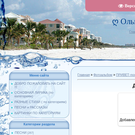
Верс
ღ Оль
Гла
Главная
»
Фотоальбом
»
ПРИВЕТ-поже
Меню сайта
ДОБРО ПОЖАЛОВАТЬ НА САЙТ
!!!
ОСНОВНАЯ ЛИРИКА (по
категориям)
РАЗНЫЕ СТИХИ ( по категориям)
ПЕСНИ и РАССКАЗЫ
КАРТИНКИ ПО КАТЕГОРИЯМ
Добавле
8
Категории раздела
ПЕСНИ
[267]