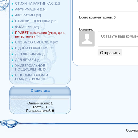
СТИХИ НА КАРТИНКАХ
[229]
АФФИРМАЦИЯ
[124]
АФОРИЗМЫ
[18]
Всего комментариев
:
0
СТИШКИ - ПОРОШКИ
[101]
ФИЛАШКИ
[126]
Войдите:
ПРИВЕТ-пожелания (утро, день,
вечер, ночь)
[44]
СЛОВА СО СМЫСЛОМ
[60]
С ДНЁМ РОЖДЕНИЯ
[27]
Отправить
ДЛЯ ЛЮБИМЫХ
[5]
ДЛЯ ДРУЗЕЙ
[5]
УНИВЕРСАЛЬНОЕ
ПОЗДРАВЛЕНИЕ
[5]
С НОВЫМ ГОДОМ И
РОЖДЕСТВОМ
[29]
Статистика
Онлайн всего:
1
Гостей:
1
Пользователей:
0
Copyrig