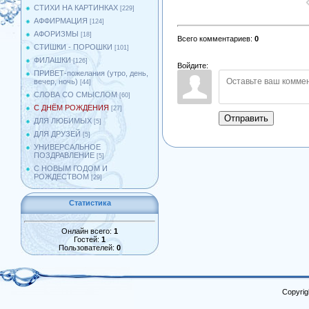
СТИХИ НА КАРТИНКАХ
[229]
АФФИРМАЦИЯ
[124]
АФОРИЗМЫ
[18]
Всего комментариев
:
0
СТИШКИ - ПОРОШКИ
[101]
ФИЛАШКИ
[126]
Войдите:
ПРИВЕТ-пожелания (утро, день,
вечер, ночь)
[44]
СЛОВА СО СМЫСЛОМ
[60]
С ДНЁМ РОЖДЕНИЯ
[27]
Отправить
ДЛЯ ЛЮБИМЫХ
[5]
ДЛЯ ДРУЗЕЙ
[5]
УНИВЕРСАЛЬНОЕ
ПОЗДРАВЛЕНИЕ
[5]
С НОВЫМ ГОДОМ И
РОЖДЕСТВОМ
[29]
Статистика
Онлайн всего:
1
Гостей:
1
Пользователей:
0
Copyrig