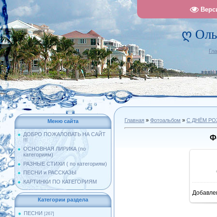
Верс
ღ Оль
Гл
Главная
»
Фотоальбом
»
С ДНЁМ Р
Меню сайта
ДОБРО ПОЖАЛОВАТЬ НА САЙТ
Ф
!!!
ОСНОВНАЯ ЛИРИКА (по
категориям)
РАЗНЫЕ СТИХИ ( по категориям)
ПЕСНИ и РАССКАЗЫ
КАРТИНКИ ПО КАТЕГОРИЯМ
Добавле
9
Категории раздела
ПЕСНИ
[267]