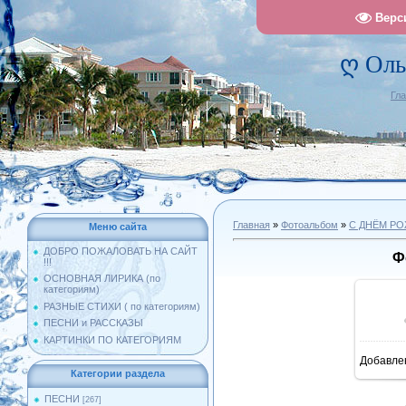
Верс
ღ Оль
Гл
Главная
»
Фотоальбом
»
С ДНЁМ Р
Меню сайта
ДОБРО ПОЖАЛОВАТЬ НА САЙТ
Ф
!!!
ОСНОВНАЯ ЛИРИКА (по
категориям)
РАЗНЫЕ СТИХИ ( по категориям)
ПЕСНИ и РАССКАЗЫ
КАРТИНКИ ПО КАТЕГОРИЯМ
Добавле
7
Категории раздела
ПЕСНИ
[267]