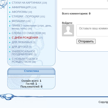
СТИХИ НА КАРТИНКАХ
[229]
АФФИРМАЦИЯ
[124]
АФОРИЗМЫ
[18]
Всего комментариев
:
0
СТИШКИ - ПОРОШКИ
[101]
ФИЛАШКИ
[126]
Войдите:
ПРИВЕТ-пожелания (утро, день,
вечер, ночь)
[44]
СЛОВА СО СМЫСЛОМ
[60]
С ДНЁМ РОЖДЕНИЯ
[27]
Отправить
ДЛЯ ЛЮБИМЫХ
[5]
ДЛЯ ДРУЗЕЙ
[5]
УНИВЕРСАЛЬНОЕ
ПОЗДРАВЛЕНИЕ
[5]
С НОВЫМ ГОДОМ И
РОЖДЕСТВОМ
[29]
Статистика
Онлайн всего:
1
Гостей:
1
Пользователей:
0
Copyrig