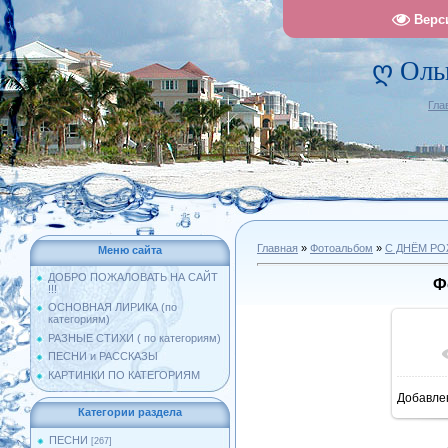
Верс
ღ Оль
Гла
Главная
»
Фотоальбом
»
С ДНЁМ Р
Меню сайта
ДОБРО ПОЖАЛОВАТЬ НА САЙТ
Ф
!!!
ОСНОВНАЯ ЛИРИКА (по
категориям)
РАЗНЫЕ СТИХИ ( по категориям)
ПЕСНИ и РАССКАЗЫ
КАРТИНКИ ПО КАТЕГОРИЯМ
Добавле
1
Категории раздела
ПЕСНИ
[267]