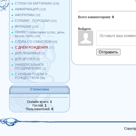
СТИХИ НА КАРТИНКАХ
[229]
АФФИРМАЦИЯ
[124]
АФОРИЗМЫ
[18]
Всего комментариев
:
0
СТИШКИ - ПОРОШКИ
[101]
ФИЛАШКИ
[126]
Войдите:
ПРИВЕТ-пожелания (утро, день,
вечер, ночь)
[44]
СЛОВА СО СМЫСЛОМ
[60]
С ДНЁМ РОЖДЕНИЯ
[27]
Отправить
ДЛЯ ЛЮБИМЫХ
[5]
ДЛЯ ДРУЗЕЙ
[5]
УНИВЕРСАЛЬНОЕ
ПОЗДРАВЛЕНИЕ
[5]
С НОВЫМ ГОДОМ И
РОЖДЕСТВОМ
[29]
Статистика
Онлайн всего:
1
Гостей:
1
Пользователей:
0
Copyrig