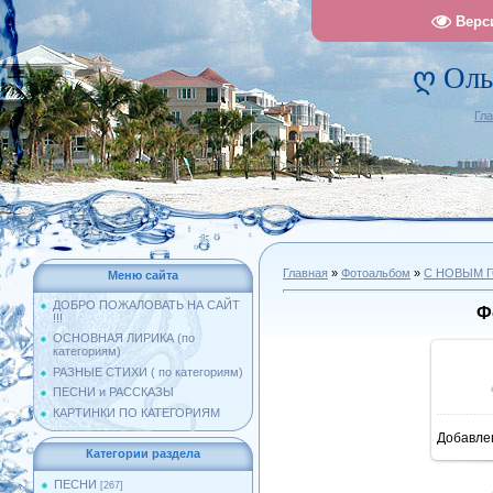
Верс
ღ Оль
Гл
Главная
»
Фотоальбом
»
С НОВЫМ 
Меню сайта
ДОБРО ПОЖАЛОВАТЬ НА САЙТ
Ф
!!!
ОСНОВНАЯ ЛИРИКА (по
категориям)
РАЗНЫЕ СТИХИ ( по категориям)
ПЕСНИ и РАССКАЗЫ
КАРТИНКИ ПО КАТЕГОРИЯМ
Добавле
1
Категории раздела
ПЕСНИ
[267]