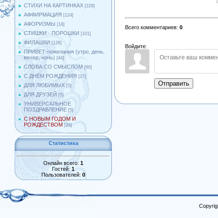
СТИХИ НА КАРТИНКАХ
[229]
АФФИРМАЦИЯ
[124]
АФОРИЗМЫ
[18]
Всего комментариев
:
0
СТИШКИ - ПОРОШКИ
[101]
ФИЛАШКИ
[126]
Войдите:
ПРИВЕТ-пожелания (утро, день,
вечер, ночь)
[44]
СЛОВА СО СМЫСЛОМ
[60]
С ДНЁМ РОЖДЕНИЯ
[27]
Отправить
ДЛЯ ЛЮБИМЫХ
[5]
ДЛЯ ДРУЗЕЙ
[5]
УНИВЕРСАЛЬНОЕ
ПОЗДРАВЛЕНИЕ
[5]
С НОВЫМ ГОДОМ И
РОЖДЕСТВОМ
[29]
Статистика
Онлайн всего:
1
Гостей:
1
Пользователей:
0
Copyrig