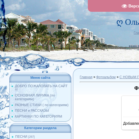
Верс
ღ Оль
Гл
Главная
»
Фотоальбом
»
С НОВЫМ 
Меню сайта
ДОБРО ПОЖАЛОВАТЬ НА САЙТ
Ф
!!!
ОСНОВНАЯ ЛИРИКА (по
категориям)
РАЗНЫЕ СТИХИ ( по категориям)
ПЕСНИ и РАССКАЗЫ
КАРТИНКИ ПО КАТЕГОРИЯМ
Добавле
1
Категории раздела
ПЕСНИ
[267]