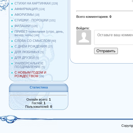
СТИХИ НА КАРТИНКАХ
[229]
АФФИРМАЦИЯ
[124]
АФОРИЗМЫ
[18]
Всего комментариев
:
0
СТИШКИ - ПОРОШКИ
[101]
ФИЛАШКИ
[126]
Войдите:
ПРИВЕТ-пожелания (утро, день,
вечер, ночь)
[44]
СЛОВА СО СМЫСЛОМ
[60]
С ДНЁМ РОЖДЕНИЯ
[27]
Отправить
ДЛЯ ЛЮБИМЫХ
[5]
ДЛЯ ДРУЗЕЙ
[5]
УНИВЕРСАЛЬНОЕ
ПОЗДРАВЛЕНИЕ
[5]
С НОВЫМ ГОДОМ И
РОЖДЕСТВОМ
[29]
Статистика
Онлайн всего:
1
Гостей:
1
Пользователей:
0
Copyrig