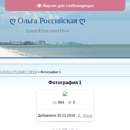
Версия для слабовидящих
ღ Ольга Российская ღ
Главная
|
Регистрация
|
Вход
ГОДОМ И РОЖДЕСТВОМ
» Фотография 1
Фотография 1
664
0
В реальном размере
Добавлено
30.12.2018
Ольга
1002x723
/ 269.9Kb