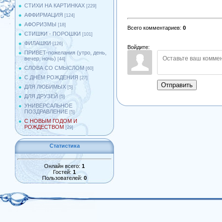
СТИХИ НА КАРТИНКАХ
[229]
АФФИРМАЦИЯ
[124]
АФОРИЗМЫ
[18]
Всего комментариев
:
0
СТИШКИ - ПОРОШКИ
[101]
ФИЛАШКИ
[126]
Войдите:
ПРИВЕТ-пожелания (утро, день,
вечер, ночь)
[44]
СЛОВА СО СМЫСЛОМ
[60]
С ДНЁМ РОЖДЕНИЯ
[27]
Отправить
ДЛЯ ЛЮБИМЫХ
[5]
ДЛЯ ДРУЗЕЙ
[5]
УНИВЕРСАЛЬНОЕ
ПОЗДРАВЛЕНИЕ
[5]
С НОВЫМ ГОДОМ И
РОЖДЕСТВОМ
[29]
Статистика
Онлайн всего:
1
Гостей:
1
Пользователей:
0