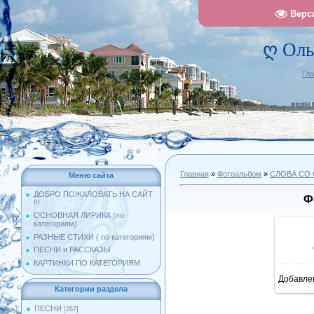
Верс
ღ Оль
Гл
Главная
»
Фотоальбом
»
СЛОВА СО
Меню сайта
ДОБРО ПОЖАЛОВАТЬ НА САЙТ
Ф
!!!
ОСНОВНАЯ ЛИРИКА (по
категориям)
РАЗНЫЕ СТИХИ ( по категориям)
ПЕСНИ и РАССКАЗЫ
КАРТИНКИ ПО КАТЕГОРИЯМ
Добавле
8
Категории раздела
ПЕСНИ
[267]