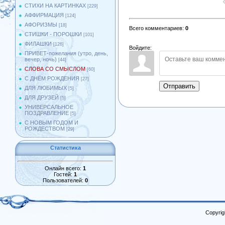
СТИХИ НА КАРТИНКАХ
[229]
АФФИРМАЦИЯ
[124]
АФОРИЗМЫ
[18]
Всего комментариев
:
0
СТИШКИ - ПОРОШКИ
[101]
ФИЛАШКИ
[126]
Войдите:
ПРИВЕТ-пожелания (утро, день,
вечер, ночь)
[44]
СЛОВА СО СМЫСЛОМ
[60]
С ДНЁМ РОЖДЕНИЯ
[27]
Отправить
ДЛЯ ЛЮБИМЫХ
[5]
ДЛЯ ДРУЗЕЙ
[5]
УНИВЕРСАЛЬНОЕ
ПОЗДРАВЛЕНИЕ
[5]
С НОВЫМ ГОДОМ И
РОЖДЕСТВОМ
[29]
Статистика
Онлайн всего:
1
Гостей:
1
Пользователей:
0
Copyrig