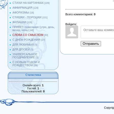
СТИХИ НА КАРТИНКАХ
[229]
АФФИРМАЦИЯ
[124]
АФОРИЗМЫ
[18]
Всего комментариев
:
0
СТИШКИ - ПОРОШКИ
[101]
ФИЛАШКИ
[126]
Войдите:
ПРИВЕТ-пожелания (утро, день,
вечер, ночь)
[44]
СЛОВА СО СМЫСЛОМ
[60]
С ДНЁМ РОЖДЕНИЯ
[27]
Отправить
ДЛЯ ЛЮБИМЫХ
[5]
ДЛЯ ДРУЗЕЙ
[5]
УНИВЕРСАЛЬНОЕ
ПОЗДРАВЛЕНИЕ
[5]
С НОВЫМ ГОДОМ И
РОЖДЕСТВОМ
[29]
Статистика
Онлайн всего:
1
Гостей:
1
Пользователей:
0
Copyrig