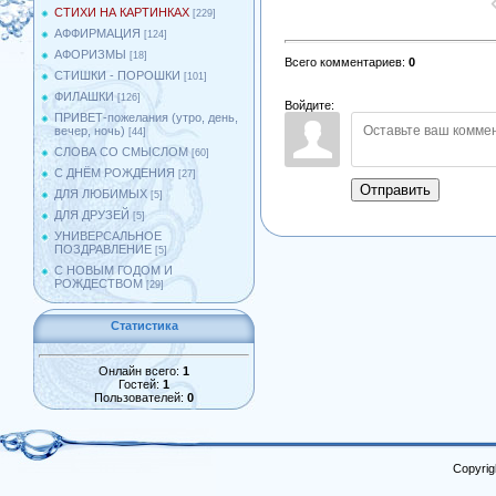
СТИХИ НА КАРТИНКАХ
[229]
АФФИРМАЦИЯ
[124]
АФОРИЗМЫ
[18]
Всего комментариев
:
0
СТИШКИ - ПОРОШКИ
[101]
ФИЛАШКИ
[126]
Войдите:
ПРИВЕТ-пожелания (утро, день,
вечер, ночь)
[44]
СЛОВА СО СМЫСЛОМ
[60]
С ДНЁМ РОЖДЕНИЯ
[27]
Отправить
ДЛЯ ЛЮБИМЫХ
[5]
ДЛЯ ДРУЗЕЙ
[5]
УНИВЕРСАЛЬНОЕ
ПОЗДРАВЛЕНИЕ
[5]
С НОВЫМ ГОДОМ И
РОЖДЕСТВОМ
[29]
Статистика
Онлайн всего:
1
Гостей:
1
Пользователей:
0
Copyrig