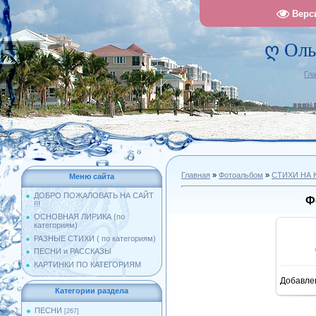
Верс
ღ Оль
Гл
Главная
»
Фотоальбом
»
СТИХИ НА 
Меню сайта
ДОБРО ПОЖАЛОВАТЬ НА САЙТ
Ф
!!!
ОСНОВНАЯ ЛИРИКА (по
категориям)
РАЗНЫЕ СТИХИ ( по категориям)
ПЕСНИ и РАССКАЗЫ
КАРТИНКИ ПО КАТЕГОРИЯМ
Добавле
1
Категории раздела
ПЕСНИ
[267]