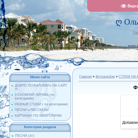
Верс
ღ Оль
Гл
Главная
»
Фотоальбом
»
СТИХИ НА 
Меню сайта
ДОБРО ПОЖАЛОВАТЬ НА САЙТ
Ф
!!!
ОСНОВНАЯ ЛИРИКА (по
категориям)
РАЗНЫЕ СТИХИ ( по категориям)
ПЕСНИ и РАССКАЗЫ
КАРТИНКИ ПО КАТЕГОРИЯМ
Добавле
1
Категории раздела
ПЕСНИ
[267]