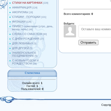
СТИХИ НА КАРТИНКАХ
[229]
АФФИРМАЦИЯ
[124]
АФОРИЗМЫ
[18]
Всего комментариев
:
0
СТИШКИ - ПОРОШКИ
[101]
ФИЛАШКИ
[126]
Войдите:
ПРИВЕТ-пожелания (утро, день,
вечер, ночь)
[44]
СЛОВА СО СМЫСЛОМ
[60]
С ДНЁМ РОЖДЕНИЯ
[27]
Отправить
ДЛЯ ЛЮБИМЫХ
[5]
ДЛЯ ДРУЗЕЙ
[5]
УНИВЕРСАЛЬНОЕ
ПОЗДРАВЛЕНИЕ
[5]
С НОВЫМ ГОДОМ И
РОЖДЕСТВОМ
[29]
Статистика
Онлайн всего:
1
Гостей:
1
Пользователей:
0
Copyrig